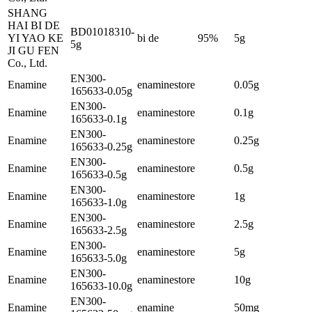
SHANG
HAI BI DE
BD01018310-
YI YAO KE
bi de
95%
5g
5g
JI GU FEN
Co., Ltd.
EN300-
Enamine
enaminestore
0.05g
165633-0.05g
EN300-
Enamine
enaminestore
0.1g
165633-0.1g
EN300-
Enamine
enaminestore
0.25g
165633-0.25g
EN300-
Enamine
enaminestore
0.5g
165633-0.5g
EN300-
Enamine
enaminestore
1g
165633-1.0g
EN300-
Enamine
enaminestore
2.5g
165633-2.5g
EN300-
Enamine
enaminestore
5g
165633-5.0g
EN300-
Enamine
enaminestore
10g
165633-10.0g
EN300-
Enamine
enamine
50mg