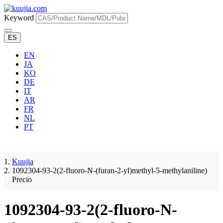
Keyword
ES
EN
JA
KO
DE
IT
AR
FR
NL
PT
Kuujia
1092304-93-2(2-fluoro-N-(furan-2-yl)methyl-5-methylaniline)
Precio
1092304-93-2(2-fluoro-N-