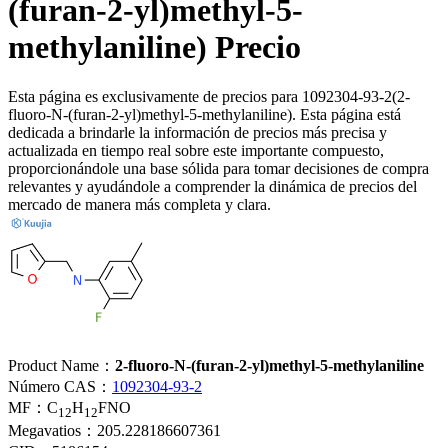
(furan-2-yl)methyl-5-
methylaniline) Precio
Esta página es exclusivamente de precios para 1092304-93-2(2-
fluoro-N-(furan-2-yl)methyl-5-methylaniline). Esta página está
dedicada a brindarle la información de precios más precisa y
actualizada en tiempo real sobre este importante compuesto,
proporcionándole una base sólida para tomar decisiones de compra
relevantes y ayudándole a comprender la dinámica de precios del
mercado de manera más completa y clara.
Product Name：
2-fluoro-N-(furan-2-yl)methyl-5-methylaniline
Número CAS：
1092304-93-2
MF：
C
H
FNO
12
12
Megavatios：
205.228186607361