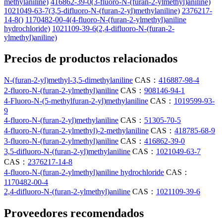
methylaniline)
416862-39-0(3-fluoro-N-(furan-2-ylmethyl)aniline)
1021049-63-7(3,5-difluoro-N-(furan-2-yl)methylaniline)
2376217-
14-8()
1170482-00-4(4-fluoro-N-(furan-2-ylmethyl)aniline
hydrochloride)
1021109-39-6(2,4-difluoro-N-(furan-2-
ylmethyl)aniline)
Precios de productos relacionados
N-(furan-2-yl)methyl-3,5-dimethylaniline
CAS：
416887-98-4
2-fluoro-N-(furan-2-ylmethyl)aniline
CAS：
908146-94-1
4-Fluoro-N-(5-methylfuran-2-yl)methylaniline
CAS：
1019599-93-
9
4-fluoro-N-(furan-2-yl)methylaniline
CAS：
51305-70-5
4-fluoro-N-(furan-2-ylmethyl)-2-methylaniline
CAS：
418785-68-9
3-fluoro-N-(furan-2-ylmethyl)aniline
CAS：
416862-39-0
3,5-difluoro-N-(furan-2-yl)methylaniline
CAS：
1021049-63-7
CAS：
2376217-14-8
4-fluoro-N-(furan-2-ylmethyl)aniline hydrochloride
CAS：
1170482-00-4
2,4-difluoro-N-(furan-2-ylmethyl)aniline
CAS：
1021109-39-6
Proveedores recomendados