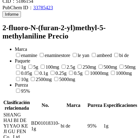
CID：
5186154
PubChem ID：
33785423
Informe
2-fluoro-N-(furan-2-yl)methyl-5-
methylaniline Precio
Marca
enamine
enaminestore
le yan
ambeed
bi de
Paquete
1g
5g
100mg
2.5g
250mg
500mg
50mg
0.05g
0.1g
0.25g
0.5g
10000mg
1000mg
10g
2500mg
5000mg
Pureza
95%
Clasificación
No.
Marca
Pureza
Especificaciones
relacionada
SHANG
HAI BI DE
BD01018310-
YI YAO KE
bi de
95%
1g
1g
JI GU FEN
Co., Ltd.