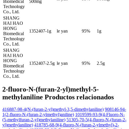
Biomedical
500mg
Technology
Co., Ltd.
SHANG
HAI HAO
HONG
1352407-1g
le yan
95%
1g
Biomedical
Technology
Co., Ltd.
SHANG
HAI HAO
HONG
1352407-2.5g
le yan
95%
2.5g
Biomedical
Technology
Co., Ltd.
2-fluoro-N-(furan-2-yl)methyl-5-
methylaniline Productos relacionados
416887-98-4(N-(furan-2-yl)methyl-3,5-dimethylaniline)
908146-94-
1(2-fluoro-N-(furan-2-ylmethyl)aniline)
1019599-93-9(4-Fluoro-N-
(5-methylfuran-2-yl)methylaniline)
51305-70-5(4-fluoro-N-(furan-2-
yl)methylaniline)
418785-68-9(4-fluoro-N-(furan-2-ylmethyl)-2-