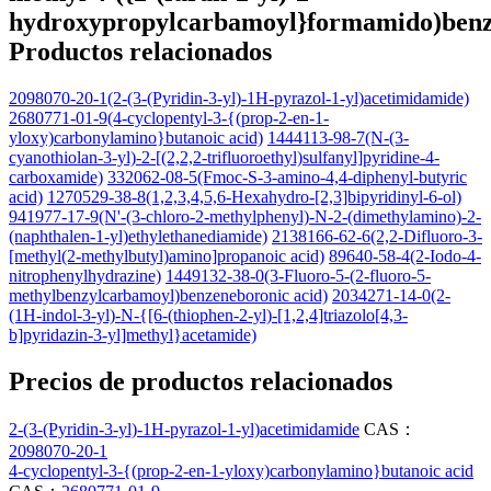
hydroxypropylcarbamoyl}formamido)benz
Productos relacionados
2098070-20-1(2-(3-(Pyridin-3-yl)-1H-pyrazol-1-yl)acetimidamide)
2680771-01-9(4-cyclopentyl-3-{(prop-2-en-1-
yloxy)carbonylamino}butanoic acid)
1444113-98-7(N-(3-
cyanothiolan-3-yl)-2-[(2,2,2-trifluoroethyl)sulfanyl]pyridine-4-
carboxamide)
332062-08-5(Fmoc-S-3-amino-4,4-diphenyl-butyric
acid)
1270529-38-8(1,2,3,4,5,6-Hexahydro-[2,3]bipyridinyl-6-ol)
941977-17-9(N'-(3-chloro-2-methylphenyl)-N-2-(dimethylamino)-2-
(naphthalen-1-yl)ethylethanediamide)
2138166-62-6(2,2-Difluoro-3-
[methyl(2-methylbutyl)amino]propanoic acid)
89640-58-4(2-Iodo-4-
nitrophenylhydrazine)
1449132-38-0(3-Fluoro-5-(2-fluoro-5-
methylbenzylcarbamoyl)benzeneboronic acid)
2034271-14-0(2-
(1H-indol-3-yl)-N-{[6-(thiophen-2-yl)-[1,2,4]triazolo[4,3-
b]pyridazin-3-yl]methyl}acetamide)
Precios de productos relacionados
2-(3-(Pyridin-3-yl)-1H-pyrazol-1-yl)acetimidamide
CAS：
2098070-20-1
4-cyclopentyl-3-{(prop-2-en-1-yloxy)carbonylamino}butanoic acid