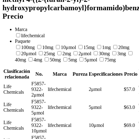
hydroxypropylcarbamoyl}formamido)benz
Precio
Marca
lifechemical
Paquete
100mg
10mg
10μmol
15mg
1mg
20mg
20μmol
25mg
2mg
2μmol
30mg
3mg
40mg
4mg
50mg
5mg
5μmol
75mg
Clasificación
No.
Marca
Pureza
Especificaciones
Precio
relacionada
F5857-
Life
9322-
lifechemical
2μmol
$57.0
Chemicals
2μmol
F5857-
Life
9322-
lifechemical
5μmol
$63.0
Chemicals
5μmol
F5857-
Life
9322-
lifechemical
10μmol
$69.0
Chemicals
10μmol
F5857-