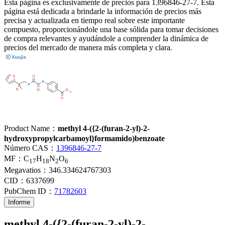
Esta página es exclusivamente de precios para 1396846-27-7. Esta
página está dedicada a brindarle la información de precios más
precisa y actualizada en tiempo real sobre este importante
compuesto, proporcionándole una base sólida para tomar decisiones
de compra relevantes y ayudándole a comprender la dinámica de
precios del mercado de manera más completa y clara.
Product Name：
methyl 4-({2-(furan-2-yl)-2-
hydroxypropylcarbamoyl}formamido)benzoate
Número CAS：
1396846-27-7
MF：
C
H
N
O
17
18
2
6
Megavatios：
346.334624767303
CID：
6337699
PubChem ID：
71782603
Informe
methyl 4-({2-(furan-2-yl)-2-