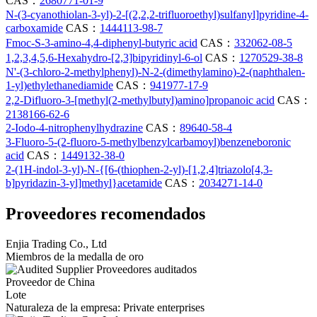
CAS：
2680771-01-9
N-(3-cyanothiolan-3-yl)-2-[(2,2,2-trifluoroethyl)sulfanyl]pyridine-4-
carboxamide
CAS：
1444113-98-7
Fmoc-S-3-amino-4,4-diphenyl-butyric acid
CAS：
332062-08-5
1,2,3,4,5,6-Hexahydro-[2,3]bipyridinyl-6-ol
CAS：
1270529-38-8
N'-(3-chloro-2-methylphenyl)-N-2-(dimethylamino)-2-(naphthalen-
1-yl)ethylethanediamide
CAS：
941977-17-9
2,2-Difluoro-3-[methyl(2-methylbutyl)amino]propanoic acid
CAS：
2138166-62-6
2-Iodo-4-nitrophenylhydrazine
CAS：
89640-58-4
3-Fluoro-5-(2-fluoro-5-methylbenzylcarbamoyl)benzeneboronic
acid
CAS：
1449132-38-0
2-(1H-indol-3-yl)-N-{[6-(thiophen-2-yl)-[1,2,4]triazolo[4,3-
b]pyridazin-3-yl]methyl}acetamide
CAS：
2034271-14-0
Proveedores recomendados
Enjia Trading Co., Ltd
Miembros de la medalla de oro
Proveedores auditados
Proveedor de China
Lote
Naturaleza de la empresa: Private enterprises