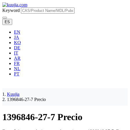
Keyword
ES
EN
JA
KO
DE
IT
AR
FR
NL
PT
Kuujia
1396846-27-7 Precio
1396846-27-7 Precio