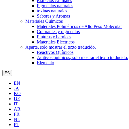
Extractos Animales
Pigmentos naturales
toxinas naturales
Sabores y Aromas
Materiales Químicos
Materiales Poliméricos de Alto Peso Molecular
Colorantes y pigmentos
Pinturas y barnices
Materiales Eléctricos
Aparte, solo mostrar el texto traducido.
Reactivos Químicos
Aditivos químicos, solo mostrar el texto traducido.
Elemento
ES
EN
JA
KO
DE
IT
AR
FR
NL
PT