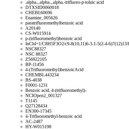
.alpha.,.alpha.,.alpha.-trifluoro-p-toluic acid
DTXSID0060018
CHEBI:60696
Enamine_005626
paratrifluoromethylbenzoic acid
A20140
CS-W015914
p-(trifluoromethyl)benzoic acid
InChI=1/C8H5F3O2/c9-8(10,11)6-3-1-5(2-4-6)7(12)13/
NSC88327
NSC 88327
Z56922105
BP-11456
4-(Trifluoromethyl)benzoicAcid
CHEMBL443234
BS-4038
F0001-1231
Benzoic acid, 4-(trifluoromethyl)-
NCIOpen2_001327
T1145
Q27128434
EN300-17345
4-Trifluoromethyl-benzoic acid
AC-2487
HY-W015198