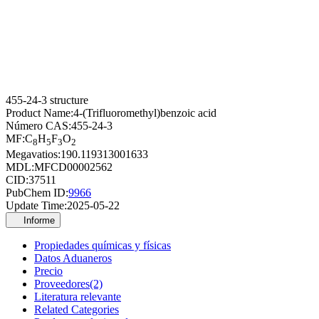
455-24-3 structure
Product Name:
4-(Trifluoromethyl)benzoic acid
Número CAS:
455-24-3
MF:
C
H
F
O
8
5
3
2
Megavatios:
190.119313001633
MDL:
MFCD00002562
CID:
37511
PubChem ID:
9966
Update Time:
2025-05-22
Informe
Propiedades químicas y físicas
Datos Aduaneros
Precio
Proveedores(2)
Literatura relevante
Related Categories