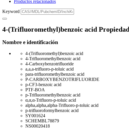
Productos relacionados
Keyword
4-(Trifluoromethyl)benzoic acid Propiedade
Nombre e identificación
4-(Trifluoromethyl)benzoic acid
4-Trifluoromethylbenzoic acid
4-Carboxybenzotrifluoride
a,a,a-trifluoro-p-toluic acid
para-trifluoromethylbenzoic acid
P-CARBOXYBENZOTRIFLUORIDE
p-CF3-benzoic acid
PTF-BOA
p-Trifluoromethylbenzoic acid
α,α,α-Trifluoro-p-toluic acid
alpha,alpha,alpha-Trifluoro-p-toluic acid
p-trifluoroformylbenzoic acid
SY001624
SCHEMBL78879
NS00020418