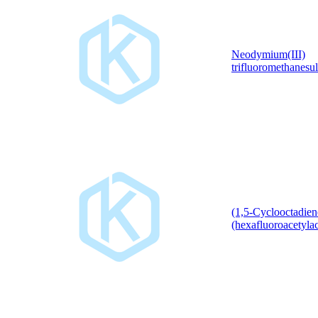
Neodymium(III)
trifluoromethanesu
(1,5-Cyclooctadien
(hexafluoroacetylac