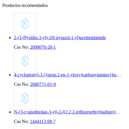
Productos recomendados
2-(3-(Pyridin-3-yl)-1H-pyrazol-1-yl)acetimidamide
Cas No:
2098070-20-1
4-cyclopentyl-3-{(prop-2-en-1-yloxy)carbonylamino}butanoic acid
Cas No:
2680771-01-9
N-(3-cyanothiolan-3-yl)-2-[(2,2,2-trifluoroethyl)sulfanyl]pyridine-4-carboxamide
Cas No:
1444113-98-7