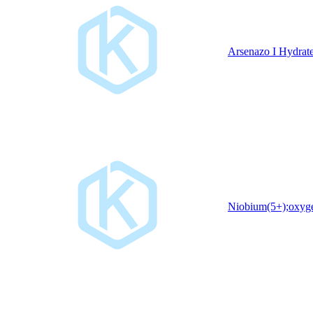
Arsenazo I Hydrat
Niobium(5+);oxyge