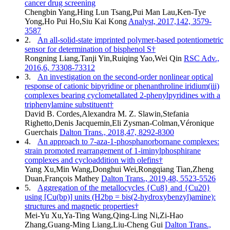
cancer drug screening
Chengbin Yang,Hing Lun Tsang,Pui Man Lau,Ken-Tye
Yong,Ho Pui Ho,Siu Kai Kong
Analyst, 2017,142, 3579-
3587
2.
An all-solid-state imprinted polymer-based potentiometric
sensor for determination of bisphenol S†
Rongning Liang,Tanji Yin,Ruiqing Yao,Wei Qin
RSC Adv.,
2016,6, 73308-73312
3.
An investigation on the second-order nonlinear optical
response of cationic bipyridine or phenanthroline iridium(iii)
complexes bearing cyclometallated 2-phenylpyridines with a
triphenylamine substituent†
David B. Cordes,Alexandra M. Z. Slawin,Stefania
Righetto,Denis Jacquemin,Eli Zysman-Colman,Véronique
Guerchais
Dalton Trans., 2018,47, 8292-8300
4.
An approach to 7-aza-1-phosphanorbornane complexes:
strain promoted rearrangement of 1-iminylphosphirane
complexes and cycloaddition with olefins†
Yang Xu,Min Wang,Donghui Wei,Rongqiang Tian,Zheng
Duan,François Mathey
Dalton Trans., 2019,48, 5523-5526
5.
Aggregation of the metallocycles {Cu8} and {Cu20}
using [Cu(bp)] units (H2bp = bis(2-hydroxybenzyl)amine):
structures and magnetic properties†
Mei-Yu Xu,Ya-Ting Wang,Qing-Ling Ni,Zi-Hao
Zhang,Guang-Ming Liang,Liu-Cheng Gui
Dalton Trans.,