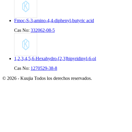
Fmoc-S-3-amino-4,4-diphenyl-butyric acid
Cas No:
332062-08-5
1,2,3,4,5,6-Hexahydro-[2,3]bipyridinyl-6-ol
Cas No:
1270529-38-8
© 2026 - Kuujia Todos los derechos reservados.