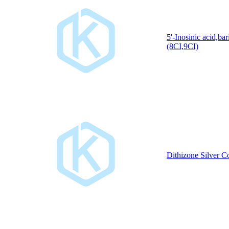
5'-Inosinic acid,bar
(8CI,9CI)
Dithizone Silver 