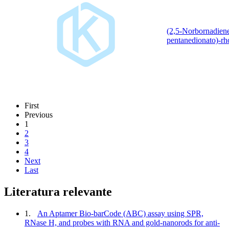
(2,5-Norbornadiene
pentanedionato)-r
First
Previous
1
2
3
4
Next
Last
Literatura relevante
1.
An Aptamer Bio-barCode (ABC) assay using SPR,
RNase H, and probes with RNA and gold-nanorods for anti-