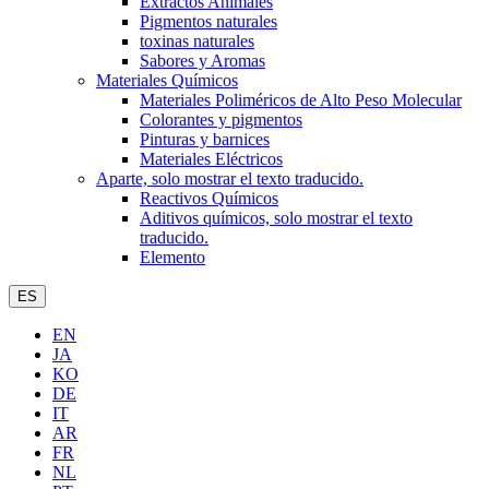
Extractos Animales
Pigmentos naturales
toxinas naturales
Sabores y Aromas
Materiales Químicos
Materiales Poliméricos de Alto Peso Molecular
Colorantes y pigmentos
Pinturas y barnices
Materiales Eléctricos
Aparte, solo mostrar el texto traducido.
Reactivos Químicos
Aditivos químicos, solo mostrar el texto
traducido.
Elemento
ES
EN
JA
KO
DE
IT
AR
FR
NL